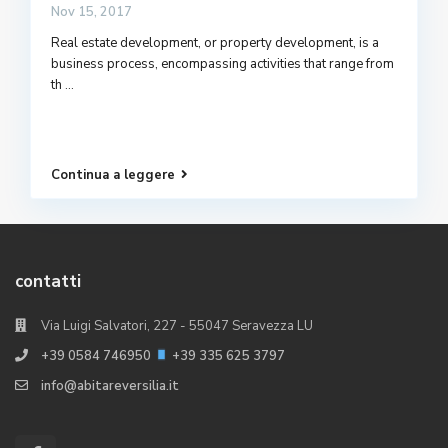
Nov 15, 2017
Real estate development, or property development, is a
business process, encompassing activities that range from
th
...
Continua a leggere
contatti
Via Luigi Salvatori, 227 - 55047 Seravezza LU
+39 0584 746950
+39 335 625 3797
info@abitareversilia.it