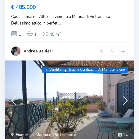
€ 485.000
Casa al mare – Attico in vendita a Marina di Pietrasanta
Bellissimo attico in perfet
...
2
1
1
45 m
Andrea Balderi
In Vendita
Buone Condizioni Di Manutenzione
Fiumetto
,
Marina di Pietrasanta
14