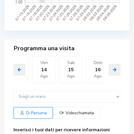
Gio
Ven
Sab
Dom
Ven
13
14
15
16
07
Ago
Ago
Ago
Ago
Ago
Sab
Dom
Ven
Sab
Dom
15
16
07
08
09
Ago
Ago
Ago
Ago
Ago
Di Persona
Videochiamata
Inserisci i tuoi dati per ricevere informazioni