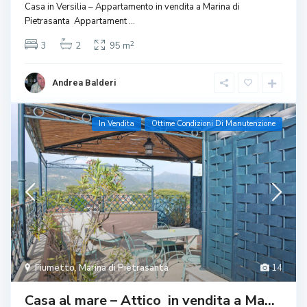
Casa in Versilia – Appartamento in vendita a Marina di
Pietrasanta Appartament
...
2
3
2
95 m
Andrea Balderi
In Vendita
Ottime Condizioni Di Manutenzione
Fiumetto
,
Marina di Pietrasanta
14
Casa al mare – Attico in vendita a Ma...