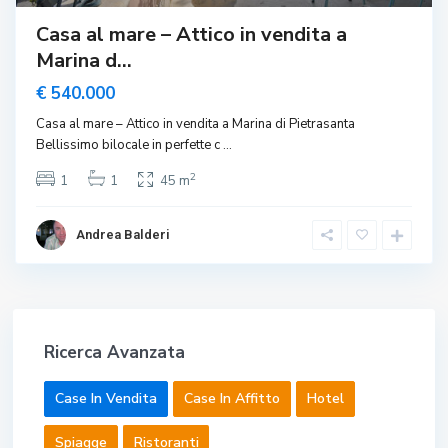
Casa al mare – Attico in vendita a
Marina d...
€ 540.000
Casa al mare – Attico in vendita a Marina di Pietrasanta
Bellissimo bilocale in perfette c
...
2
1
1
45 m
Andrea Balderi
Ricerca Avanzata
Case In Vendita
Case In Affitto
Hotel
Spiagge
Ristoranti