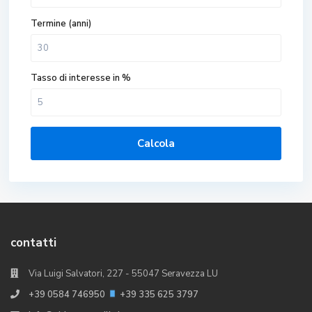
Termine (anni)
Tasso di interesse in %
Calcola
contatti
Via Luigi Salvatori, 227 - 55047 Seravezza LU
+39 0584 746950
+39 335 625 3797