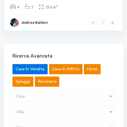
2
4
3
254 m
Andrea Balderi
Ricerca Avanzata
Case In Vendita
Case In Affitto
Hotel
Spiagge
Ristoranti
Casa
Città