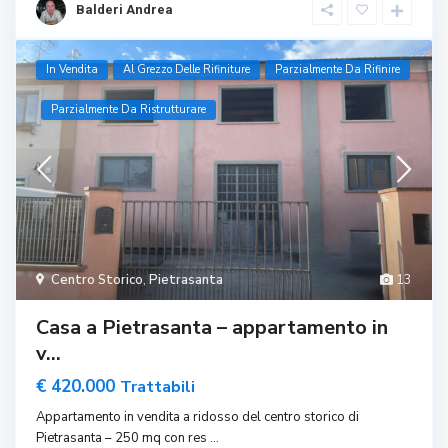
Balderi Andrea
In Vendita
Al Grezzo Delle Rifiniture
Parzialmente Da Rifinire
Parzialmente Da Ristrutturare
Centro Storico
,
Pietrasanta
13
Casa a Pietrasanta – appartamento in
v...
€ 420.000
Trattabili
Appartamento in vendita a ridosso del centro storico di
Pietrasanta – 250 mq con res
...