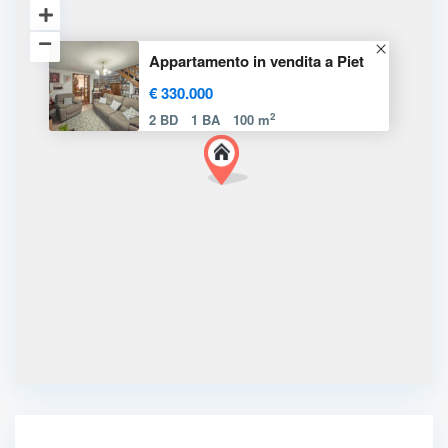
Appartamento in vendita a Piet
€ 330.000
2
2 BD
1 BA
100 m