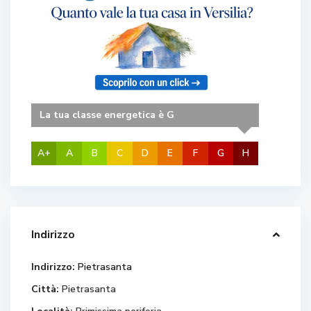
La tua classe energetica è G
A+
A
B
C
D
E
F
G
H
Indirizzo
Indirizzo:
Pietrasanta
Città:
Pietrasanta