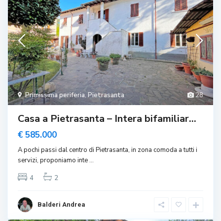
Primissima periferia
,
Pietrasanta
28
Casa a Pietrasanta – Intera bifamiliar...
€ 585.000
A pochi passi dal centro di Pietrasanta, in zona comoda a tutti i
servizi, proponiamo inte
...
4
2
Balderi Andrea