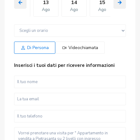
12
13
14
15
06
Ago
Ago
Ago
Ago
Ago
Ven
Sab
Gio
Ven
Sab
14
15
06
07
08
Ago
Ago
Ago
Ago
Ago
Di Persona
Videochiamata
Inserisci i tuoi dati per ricevere informazioni