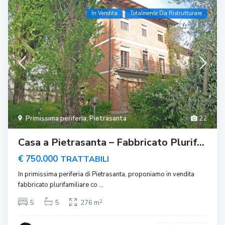
In Vendita
Totalmente Da Ristrutturare
Primissima periferia
,
Pietrasanta
22
Casa a Pietrasanta – Fabbricato Plurif...
€ 750.000
TRATTABILI
In primissima periferia di Pietrasanta, proponiamo in vendita
fabbricato plurifamiliare co
...
2
5
5
276 m