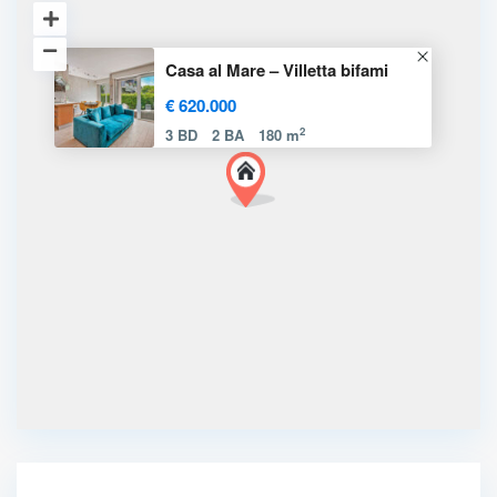
Casa al Mare – Villetta bifami
€ 620.000
2
3 BD
2 BA
180 m