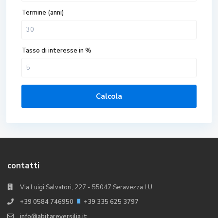
Termine (anni)
Tasso di interesse in %
Calcola
contatti
Via Luigi Salvatori, 227 - 55047 Seravezza LU
+39 0584 746950
+39 335 625 3797
info@abitareversilia.it