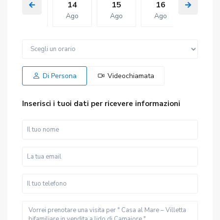
13
14
15
16
07
Ago
Ago
Ago
Ago
Ago
Sab
Dom
Ven
Sab
Dom
15
16
07
08
09
Ago
Ago
Ago
Ago
Ago
Di Persona
Videochiamata
Inserisci i tuoi dati per ricevere informazioni