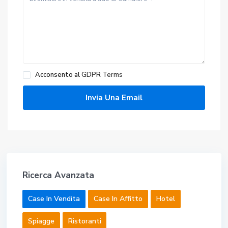
Acconsento al
GDPR Terms
Ricerca Avanzata
Case In Vendita
Case In Affitto
Hotel
Spiagge
Ristoranti