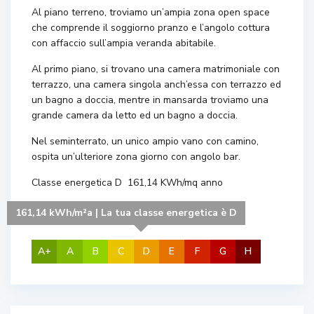
Al piano terreno, troviamo un’ampia zona open space
che comprende il soggiorno pranzo e l’angolo cottura
con affaccio sull’ampia veranda abitabile.
Al primo piano, si trovano una camera matrimoniale con
terrazzo, una camera singola anch’essa con terrazzo ed
un bagno a doccia, mentre in mansarda troviamo una
grande camera da letto ed un bagno a doccia.
Nel seminterrato, un unico ampio vano con camino,
ospita un’ulteriore zona giorno con angolo bar.
Classe energetica D 161,14 KWh/mq anno
161,14 kWh/m²a | La tua classe energetica è D
A+
A
B
C
D
E
F
G
H