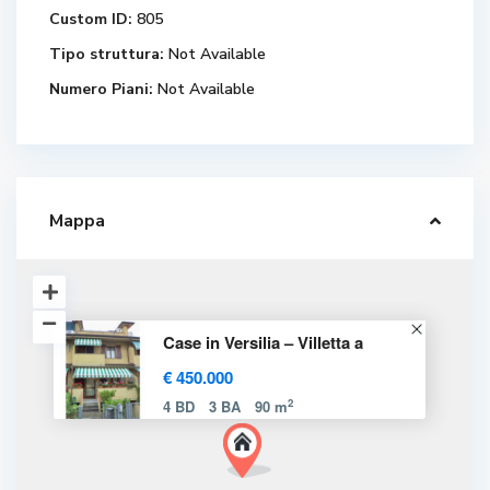
Custom ID:
805
Tipo struttura:
Not Available
Numero Piani:
Not Available
Mappa
Case in Versilia – Villetta a
€ 450.000
2
4 BD
3 BA
90 m