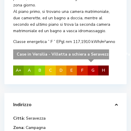
zona giorno.
Al piano primo, si trovano una camera matrimoniale,
due camerette, ed un bagno a doccia, mentre al
secondo ed ultimo piano si trova la seconda camera
matrimoniale ed un bagno a vasca idromassaggio.
Classe energetica ” F ” EPgl nrn 117,1910 kWh/m²anno
Case in Versilia - Villetta a schiera a Seravezza kWh/m²a 
A+
A
B
C
D
E
F
G
H
Indirizzo
Città:
Seravezza
Zona:
Campagna