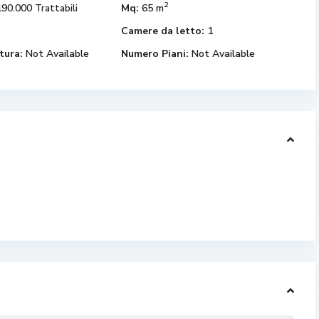
2
190.000
Mq:
65 m
Trattabili
Camere da letto:
1
tura:
Not Available
Numero Piani:
Not Available