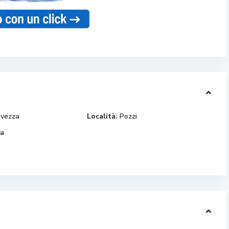
avezza
Località:
Pozzi
ia