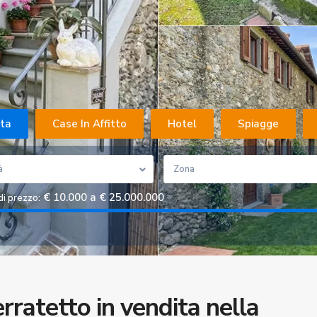
ita
Case In Affitto
Hotel
Spiagge
à
Zona
€ 10.000 a € 25.000.000
di prezzo:
ratetto in vendita nella