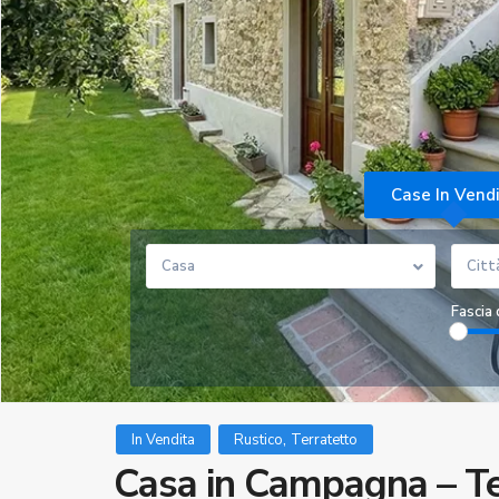
Case In Vend
Casa
Citt
Fascia 
,
In Vendita
Rustico
Terratetto
Casa in Campagna – Ter