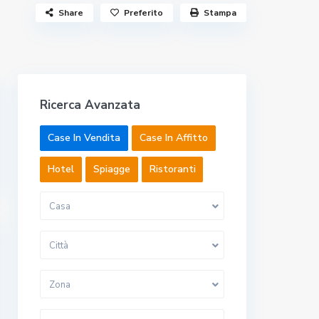
Share
Preferito
Stampa
Ricerca Avanzata
Case In Vendita
Case In Affitto
Hotel
Spiagge
Ristoranti
Casa
Città
Zona