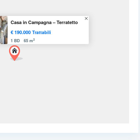
Casa in Campagna – Terratetto
€ 190.000
Trattabili
2
1 BD
65 m