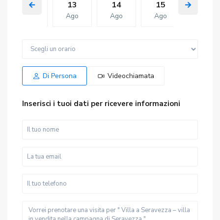
12
13
14
15
06
Ago
Ago
Ago
Ago
Ago
Ven
Sab
Gio
Ven
Sab
14
15
06
07
08
Ago
Ago
Ago
Ago
Ago
Di Persona
Videochiamata
Inserisci i tuoi dati per ricevere informazioni