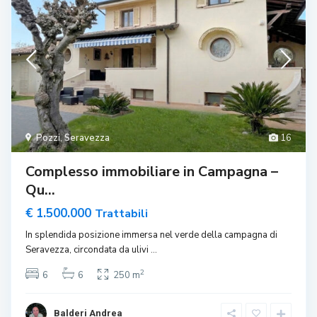
Pozzi
,
Seravezza
16
Complesso immobiliare in Campagna –
Qu...
€ 1.500.000
Trattabili
In splendida posizione immersa nel verde della campagna di
Seravezza, circondata da ulivi
...
2
6
6
250 m
Balderi Andrea