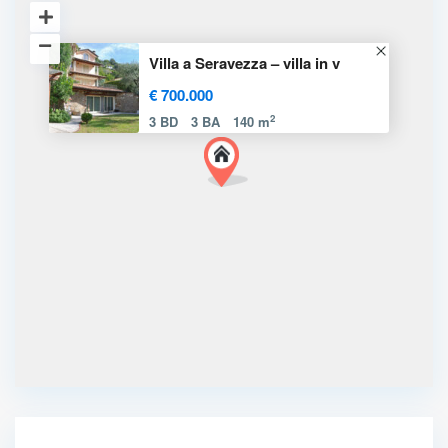
Villa a Seravezza – villa in v
€ 700.000
2
3 BD
3 BA
140 m