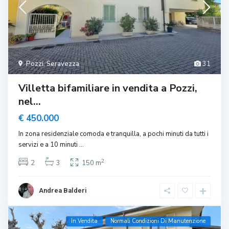
Pozzi
,
Seravezza
31
Villetta bifamiliare in vendita a Pozzi,
nel...
€ 450.000
In zona residenziale comoda e tranquilla, a pochi minuti da tutti i
servizi e a 10 minuti
...
2
2
3
150 m
Andrea Balderi
In Vendita
Normali Condizioni Di Manutenzione