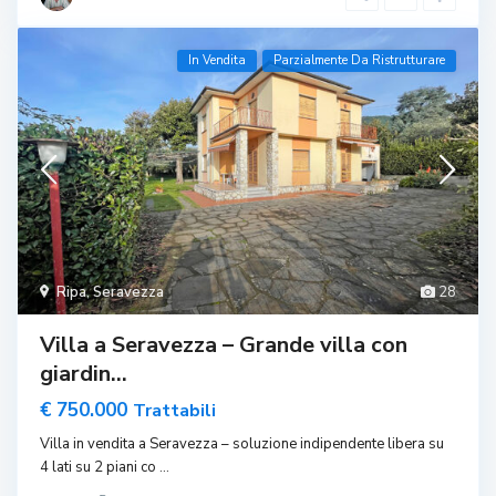
In Vendita
Parzialmente Da Ristrutturare
Ripa
,
Seravezza
28
Villa a Seravezza – Grande villa con
giardin...
€ 750.000
Trattabili
Villa in vendita a Seravezza – soluzione indipendente libera su
4 lati su 2 piani co
...