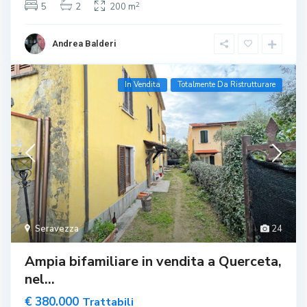
2
5
2
200 m
Andrea Balderi
In Vendita
Totalmente Da Ristrutturare
Seravezza
24
Ampia bifamiliare in vendita a Querceta,
nel...
€ 380.000
Trattabili