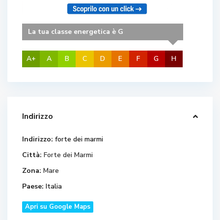
La tua classe energetica è G
A+
A
B
C
D
E
F
G
H
Indirizzo
Indirizzo:
forte dei marmi
Città:
Forte dei Marmi
Zona:
Mare
Paese:
Italia
Apri su Google Maps