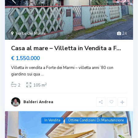
Forte dei Marmi
24
Casa al mare – Villetta in Vendita a F...
€ 1.550.000
Villetta in vendita a Forte dei Marmi – villetta anni ’80 con
giardino sui qua
...
2
2
105 m
Balderi Andrea
In Vendita
Ottime Condizioni Di Manutenzione