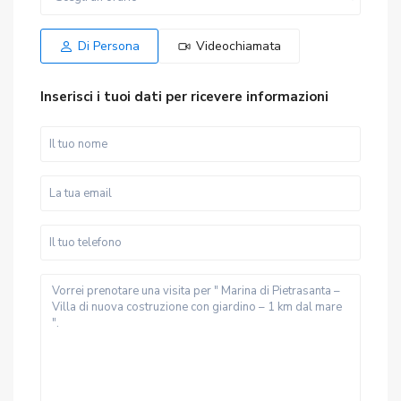
15
16
07
08
09
Ago
Ago
Ago
Ago
Ago
Di Persona
Videochiamata
Inserisci i tuoi dati per ricevere informazioni