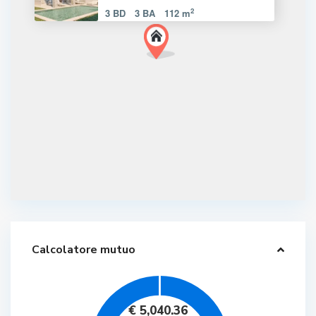
2
3 BD
3 BA
112 m
Calcolatore mutuo
€
5,040.36