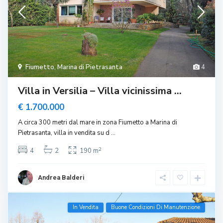
Fiumetto
,
Marina di Pietrasanta
4
Villa in Versilia – Villa vicinissima ...
€ 1.700.000
A circa 300 metri dal mare in zona Fiumetto a Marina di
Pietrasanta, villa in vendita su d
...
2
4
2
190 m
Andrea Balderi
In Vendita
Buone Condizioni Di Manutenzione