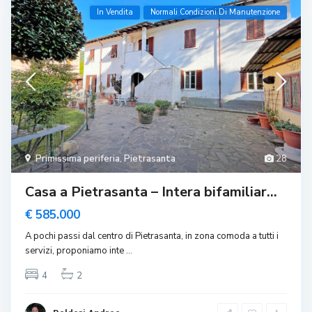
In Vendita
Normali Condizioni Di Manutenzione
Primissima periferia
,
Pietrasanta
28
Casa a Pietrasanta – Intera bifamiliar...
€ 585.000
A pochi passi dal centro di Pietrasanta, in zona comoda a tutti i
servizi, proponiamo inte
...
4
2