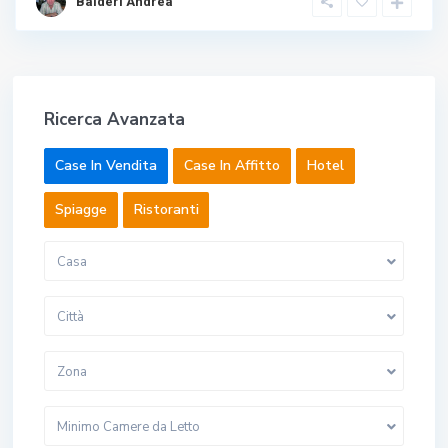
Balderi Andrea
Ricerca Avanzata
Case In Vendita
Case In Affitto
Hotel
Spiagge
Ristoranti
Casa
Città
Zona
Minimo Camere da Letto