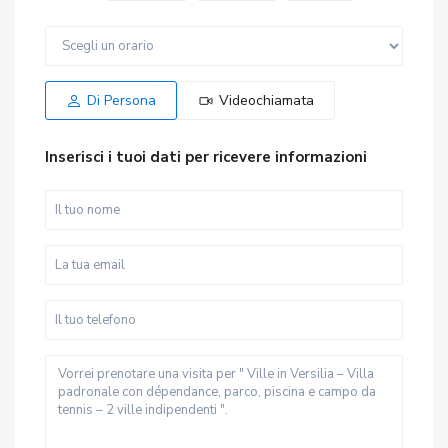
Ven
Sab
Gio
Ven
Sab
14
15
06
07
08
Ago
Ago
Ago
Ago
Ago
Di Persona
Videochiamata
Inserisci i tuoi dati per ricevere informazioni