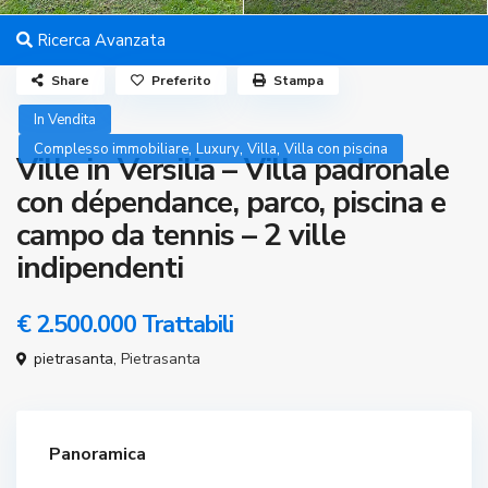
Ricerca Avanzata
Share
Preferito
Stampa
In Vendita
,
,
,
Complesso immobiliare
Luxury
Villa
Villa con piscina
Ville in Versilia – Villa padronale
con dépendance, parco, piscina e
campo da tennis – 2 ville
indipendenti
€ 2.500.000
Trattabili
pietrasanta,
Pietrasanta
Panoramica