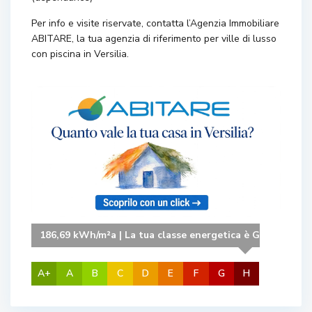
Per info e visite riservate, contatta l’Agenzia Immobiliare
ABITARE, la tua agenzia di riferimento per ville di lusso
con piscina in Versilia.
186,69 kWh/m²a | La tua classe energetica è G
A+
A
B
C
D
E
F
G
H