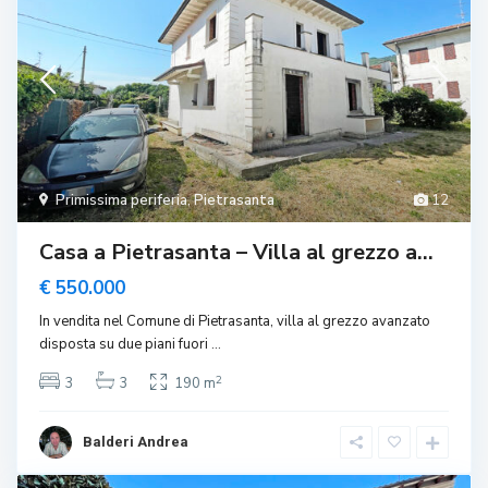
Primissima periferia
,
Pietrasanta
12
Casa a Pietrasanta – Villa al grezzo a...
€ 550.000
In vendita nel Comune di Pietrasanta, villa al grezzo avanzato
disposta su due piani fuori
...
2
3
3
190 m
Balderi Andrea