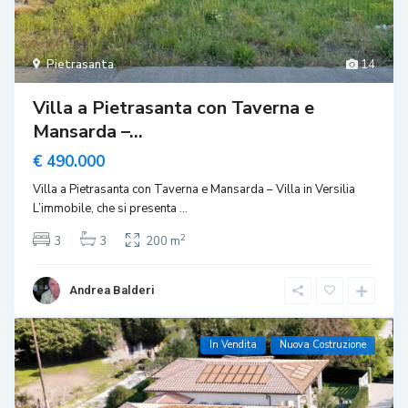
Pietrasanta
14
Villa a Pietrasanta con Taverna e
Mansarda –...
€ 490.000
Villa a Pietrasanta con Taverna e Mansarda – Villa in Versilia
L’immobile, che si presenta
...
2
3
3
200 m
Andrea Balderi
In Vendita
Nuova Costruzione