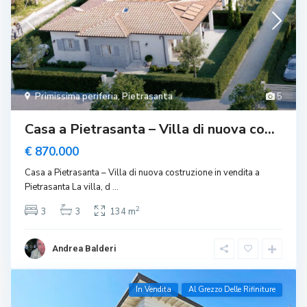
Primissima periferia
,
Pietrasanta
5
Casa a Pietrasanta – Villa di nuova co...
€ 870.000
Casa a Pietrasanta – Villa di nuova costruzione in vendita a
Pietrasanta La villa, d
...
2
3
3
134 m
Andrea Balderi
In Vendita
Al Grezzo Delle Rifiniture