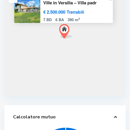
Ville in Versilia – Villa padr
€ 2.500.000
Trattabili
2
7 BD
6 BA
390 m
Calcolatore mutuo