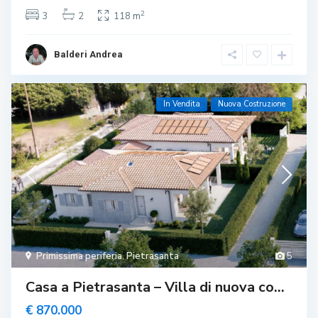
2
3
2
118 m
Balderi Andrea
In Vendita
Nuova Costruzione
Primissima periferia
,
Pietrasanta
5
Casa a Pietrasanta – Villa di nuova co...
€ 870.000