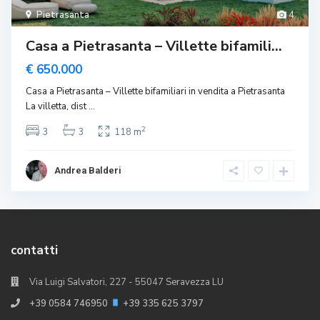
Pietrasanta
4
Casa a Pietrasanta – Villette bifamili...
€ 650.000
Casa a Pietrasanta – Villette bifamiliari in vendita a Pietrasanta
La villetta, dist
...
2
3
3
118 m
Andrea Balderi
contatti
Via Luigi Salvatori, 227 - 55047 Seravezza LU
+39 0584 746950
+39 335 625 3797