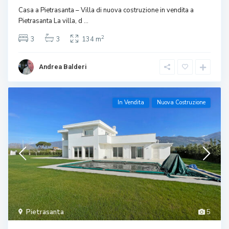
Casa a Pietrasanta – Villa di nuova costruzione in vendita a
Pietrasanta La villa, d
...
2
3
3
134 m
Andrea Balderi
In Vendita
Nuova Costruzione
Pietrasanta
5