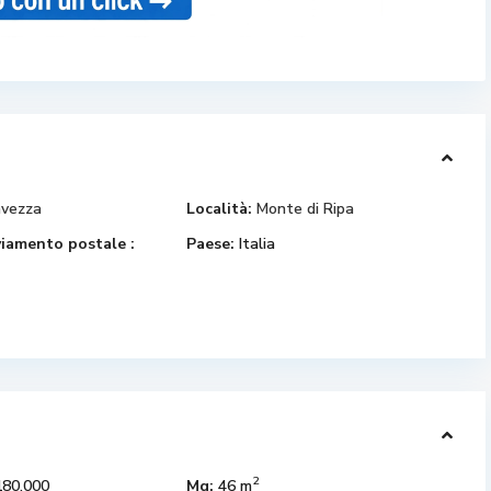
avezza
Località:
Monte di Ripa
iamento postale :
Paese:
Italia
2
80.000
Mq:
46 m