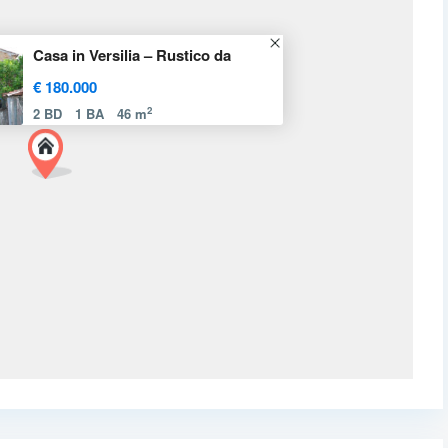
Casa in Versilia – Rustico da
€ 180.000
2
2 BD
1 BA
46 m