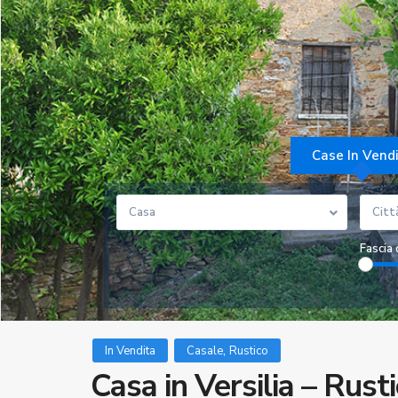
Case In Vend
Casa
Citt
Fascia 
,
In Vendita
Casale
Rustico
Casa in Versilia – Rusti