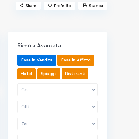
Share
Preferito
Stampa
Ricerca Avanzata
Case In Vendita
Case In Affitto
Hotel
Spiagge
Ristoranti
Casa
Città
Zona