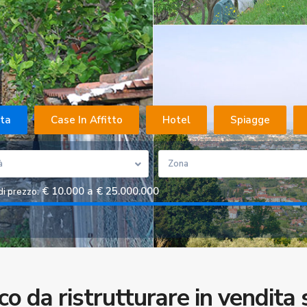
ita
Case In Affitto
Hotel
Spiagge
à
Zona
€ 10.000 a € 25.000.000
di prezzo:
co da ristrutturare in vendita 