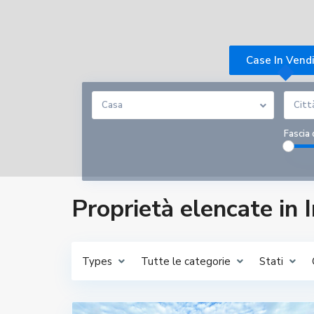
Case In Vend
Casa
Citt
Fascia 
Proprietà elencate in 
Types
Tutte le categorie
Stati