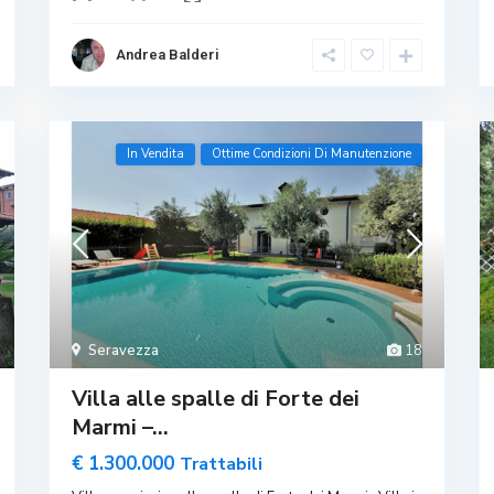
Andrea Balderi
In Vendita
Ottime Condizioni Di Manutenzione
Seravezza
18
Villa alle spalle di Forte dei
Marmi –...
€ 1.300.000
Trattabili