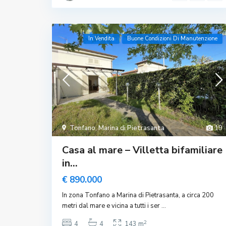
In Vendita
Buone Condizioni Di Manutenzione
Tonfano
,
Marina di Pietrasanta
19
Casa al mare – Villetta bifamiliare
in...
€ 890.000
In zona Tonfano a Marina di Pietrasanta, a circa 200
metri dal mare e vicina a tutti i ser
...
2
4
4
143 m