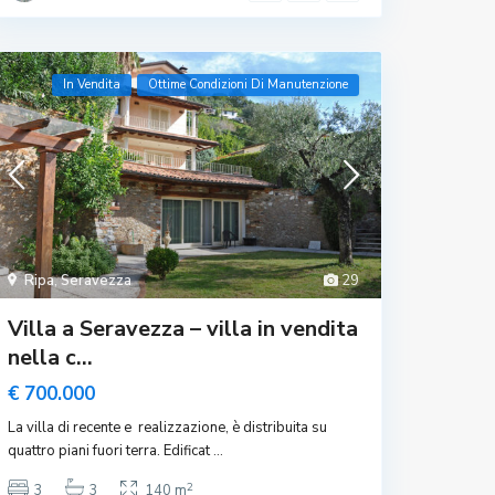
In Vendita
Ottime Condizioni Di Manutenzione
Ripa
,
Seravezza
29
Villa a Seravezza – villa in vendita
nella c...
€ 700.000
La villa di recente e realizzazione, è distribuita su
quattro piani fuori terra. Edificat
...
2
3
3
140 m