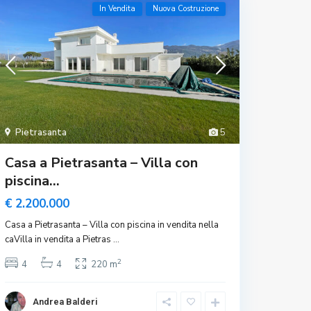
In Vendita
Nuova Costruzione
Pietrasanta
5
Casa a Pietrasanta – Villa con
piscina...
€ 2.200.000
Casa a Pietrasanta – Villa con piscina in vendita nella
caVilla in vendita a Pietras
...
2
4
4
220 m
Andrea Balderi