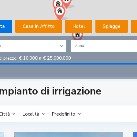
ita
Case In Affitto
Hotel
Spiagge
à
Zona
€ 10.000 a € 25.000.000
di prezzo:
Impianto di irrigazione
Città
Località
Predefinito