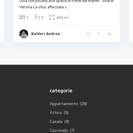
Villa con piscina alle spalle di Forte dei Marmi- Ville in
Versilia La villa, affacciata s
...
2
3
3
400 m
Balderi Andrea
categorie
Appartamento
(28)
Attico
(5)
Casale
(9)
Cascinale
(7)