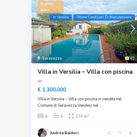
In primo
piano
In Vendita
Ottime Condizioni Di Manutenzione
Seravezza
48
Villa in Versilia – Villa con piscina
...
€ 1.300.000
Villa in Versilia – Villa con piscina in vendita nel
Comune di Seravezza Vendesi nel
...
2
4
4
370 m
Andrea Balderi