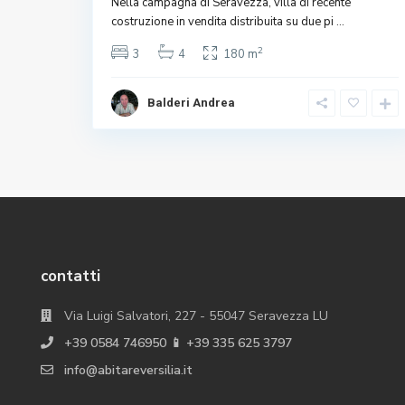
Nella campagna di Seravezza, villa di recente
costruzione in vendita distribuita su due pi
...
2
3
4
180 m
Balderi Andrea
contatti
Via Luigi Salvatori, 227 - 55047 Seravezza LU
+39 0584 746950 📱 +39 335 625 3797
info@abitareversilia.it