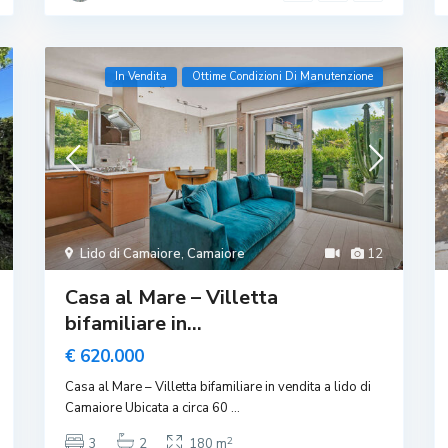
In Vendita
Ottime Condizioni Di Manutenzione
Lido di Camaiore
,
Camaiore
12
Casa al Mare – Villetta
bifamiliare in...
€ 620.000
Casa al Mare – Villetta bifamiliare in vendita a lido di
Camaiore Ubicata a circa 60
...
2
3
2
180 m