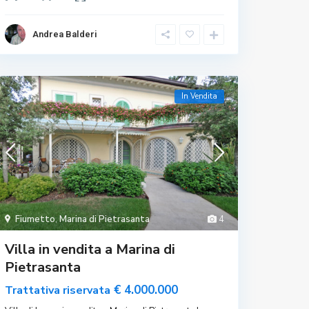
Andrea Balderi
In Vendita
Fiumetto
,
Marina di Pietrasanta
4
Villa in vendita a Marina di
Pietrasanta
€ 4.000.000
Trattativa riservata