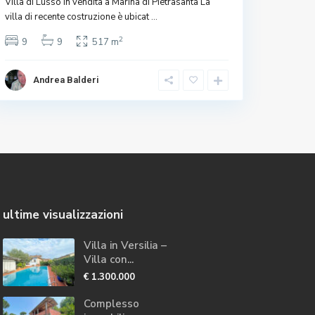
Villa di Lusso in vendita a Marina di Pietrasanta La
villa di recente costruzione è ubicat
...
2
9
9
517 m
Andrea Balderi
ultime visualizzazioni
Villa in Versilia –
Villa con...
€ 1.300.000
Complesso