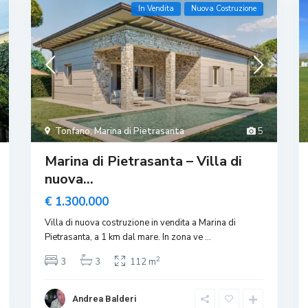
In Vendita
Nuova Costruzione
Tonfano
,
Marina di Pietrasanta
5
Marina di Pietrasanta – Villa di
nuova...
€ 1.300.000
Villa di nuova costruzione in vendita a Marina di
Pietrasanta, a 1 km dal mare. In zona ve
...
2
3
3
112 m
Andrea Balderi